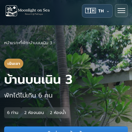
🇹🇭
TH
⌄
หน้าแรก
›
ที่พัก
›
บ้านบนเนิน 3
เนินเขา
บ้านบนเนิน 3
พักได้ไม่เกิน 6 คน
6 ท่าน
2 ห้องนอน
2 ห้องน้ำ