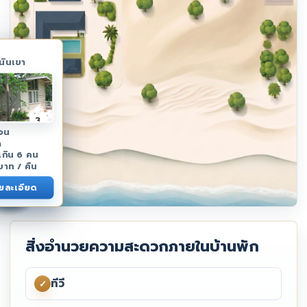
นินเขา
อน
ำ
่เกิน 6 คน
าท / คืน
ายละเอียด
Hotel
#8A
#8B
#8C
#10
#14
#17
#12
#16
#18
#19
#15
#11
#9
สิ่งอำนวยความสะดวกภายในบ้านพัก
ทีวี
✓