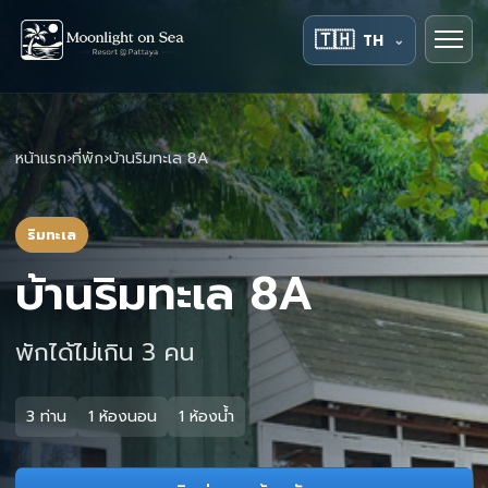
🇹🇭
TH
⌄
หน้าแรก
›
ที่พัก
›
บ้านริมทะเล 8A
ริมทะเล
บ้านริมทะเล 8A
พักได้ไม่เกิน 3 คน
3 ท่าน
1 ห้องนอน
1 ห้องน้ำ