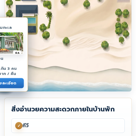
ริมทะเล
อน
่เกิน 3 คน
าท / คืน
ายละเอียด
Hotel
#8B
#8C
#10
#14
#17
#12
#16
#18
#19
#15
#11
#9
#3
สิ่งอำนวยความสะดวกภายในบ้านพัก
ทีวี
✓