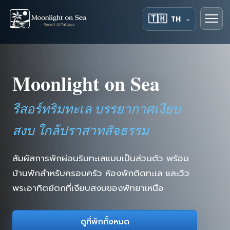
🇹🇭
TH
⌄
Moonlight on Sea
รีสอร์ทริมทะเล บรรยากาศเงียบ
สงบ ใกล้ปราสาทสัจธรรม
สัมผัสการพักผ่อนริมทะเลแบบเป็นส่วนตัว พร้อม
บ้านพักสำหรับครอบครัว ห้องพักติดทะเล และวิว
พระอาทิตย์ตกที่เงียบสงบของพัทยาเหนือ
ดูที่พักทั้งหมด