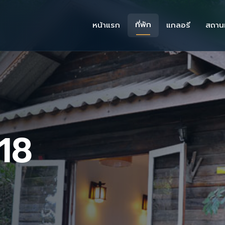
ที่พัก
หน้าแรก
แกลอรี
สถานท
 18