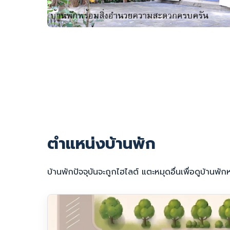
ตำแหน่งบ้านพัก
บ้านพักปัจจุบันจะถูกไฮไลต์ แตะหมุดอื่นเพื่อดูบ้านพักห