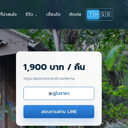
🇹🇭
🇬🇧
ี่น่าสนใจ
รีวิว
เงื่อนไข
ติดต่อ
1,900 บาท / คืน
กรุณาสอบถามราคาช่วงเทศกาล
ดูใบราคา
▣
สอบถามผ่าน LINE