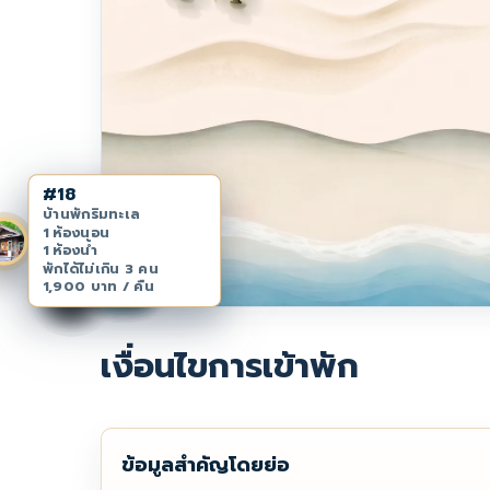
#18
บ้านพักริมทะเล
1 ห้องนอน
1 ห้องน้ำ
พักได้ไม่เกิน 3 คน
#Hotel
#8A
#8B
#8C
#10
#14
#17
#12
#16
#19
#15
#11
#3
#9
1,900 บาท / คืน
เงื่อนไขการเข้าพัก
ข้อมูลสำคัญโดยย่อ