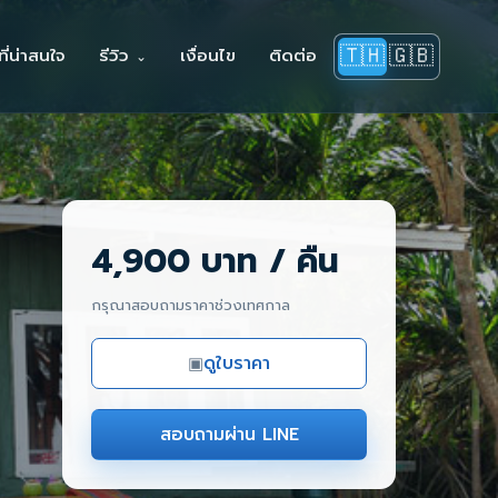
🇹🇭
🇬🇧
ี่น่าสนใจ
รีวิว
เงื่อนไข
ติดต่อ
4,900 บาท / คืน
กรุณาสอบถามราคาช่วงเทศกาล
ดูใบราคา
▣
สอบถามผ่าน LINE