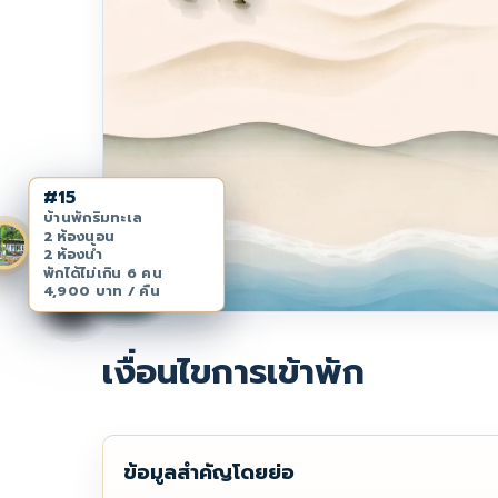
#15
บ้านพักริมทะเล
2 ห้องนอน
2 ห้องน้ำ
พักได้ไม่เกิน 6 คน
#Hotel
#8A
#8B
#8C
#10
#14
#17
#12
#16
#18
#19
#11
#3
#9
4,900 บาท / คืน
เงื่อนไขการเข้าพัก
ข้อมูลสำคัญโดยย่อ