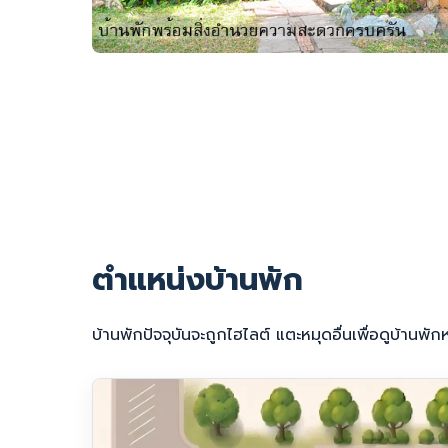
ตำแหน่งบ้านพัก
บ้านพักปัจจุบันจะถูกไฮไลต์ แตะหมุดอื่นเพื่อดูบ้านพักห