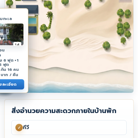
ริมทะเล
นอน
ำ
ง 6 ฟุต +1
5 ฟุต
่เกิน 16 คน
บาท / คืน
ายละเอียด
Hotel
#8A
#8B
#8C
#10
#17
#12
#16
#18
#19
#15
#11
#9
#3
สิ่งอำนวยความสะดวกภายในบ้านพัก
ทีวี
✓