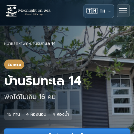
🇹🇭
TH
⌄
หน้าแรก
›
ที่พัก
›
บ้านริมทะเล 14
ริมทะเล
บ้านริมทะเล 14
พักได้ไม่เกิน 16 คน
16 ท่าน
4 ห้องนอน
4 ห้องน้ำ